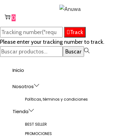
Saltar
Saltar
a
al
0
la
contenido
Track
navegación
Please enter your tracking number to track.
Búsqueda
Buscar
para:>
Inicio
Nosotros
Políticas, términos y condiciones
Tienda
BEST SELLER
PROMOCIONES