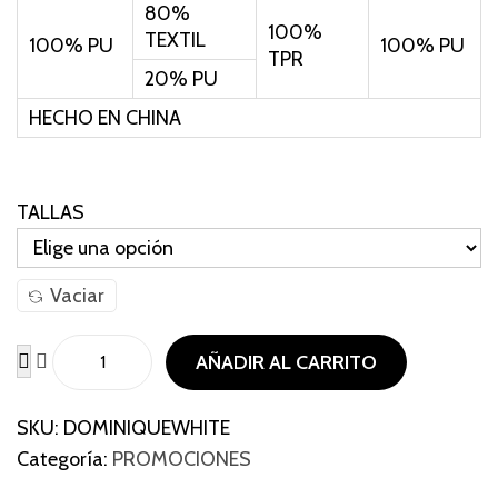
$
5
80%
100%
2
,
TEXTIL
100% PU
100% PU
TPR
1
0
20% PU
0
0
HECHO EN CHINA
,
0
0
.
0
TALLAS
0
.
Vaciar
AÑADIR AL CARRITO
D
o
SKU:
DOMINIQUEWHITE
m
Categoría:
PROMOCIONES
i