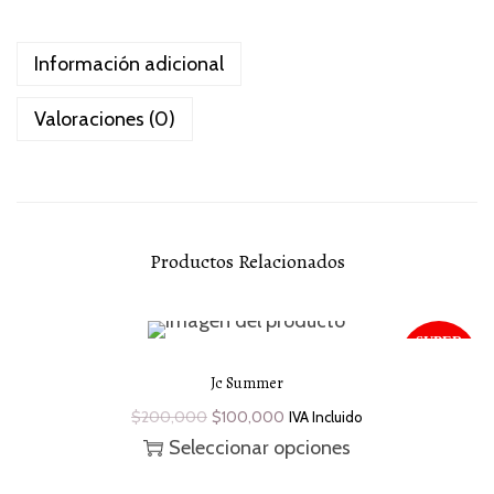
n
i
Información adicional
q
u
Valoraciones (0)
e
W
h
i
t
Productos Relacionados
e
c
a
SUPER
SALE
n
¡Oferta!
-50 %
Jc Summer
t
O
C
$
200,000
$
100,000
IVA Incluido
i
r
u
Seleccionar opciones
d
i
r
E