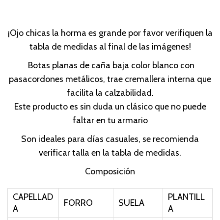
r
u
c
d
i
r
i
o
g
r
¡Ojo chicas la horma es grande por favor verifiquen la
ó
i
e
tabla de medidas al final de las imágenes!
n
n
n
Botas planas de caña baja color blanco con
a
t
pasacordones metálicos, trae cremallera interna que
l
p
facilita la calzabilidad.
p
r
Este producto es sin duda un clásico que no puede
r
i
faltar en tu armario
i
c
Son ideales para días casuales, se recomienda
c
e
verificar talla en la tabla de medidas.
e
i
w
s
Composición
a
:
s
$
CAPELLAD
PLANTILL
FORRO
SUELA
A
A
:
7