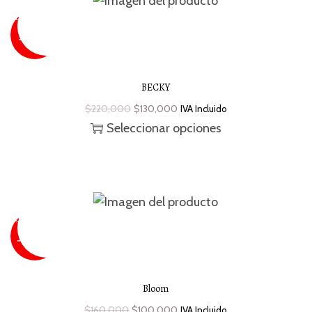
SUPER
SALE
¡Oferta!
-41 %
BECKY
$
220,000
$
130,000
IVA Incluido
Seleccionar opciones
SUPER
SALE
¡Oferta!
- 38 %
Bloom
$
160,000
$
100,000
IVA Incluido