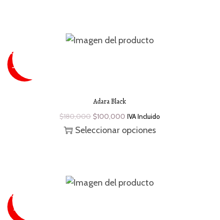
SUPER
SALE
¡Oferta!
- 44 %
Adara Black
$
180,000
$
100,000
IVA Incluido
Seleccionar opciones
SUPER
SALE
¡Oferta!
-36 %