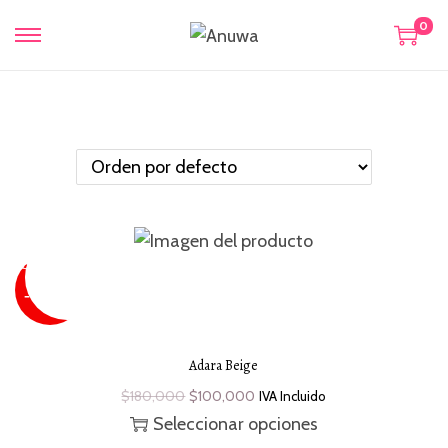
0
SUPER
SALE
¡Oferta!
- 44 %
Adara Beige
$
180,000
$
100,000
IVA Incluido
Seleccionar opciones