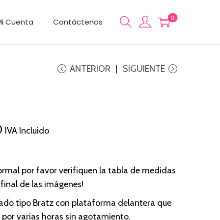
0
Mi Cuenta
Contáctenos
ANTERIOR
SIGUIENTE
C
0
IVA Incluido
u
r
r
ormal por favor verifiquen la tabla de medidas
e
 final de las imágenes!
n
ado tipo Bratz con plataforma delantera que
t
 por varias horas sin agotamiento.