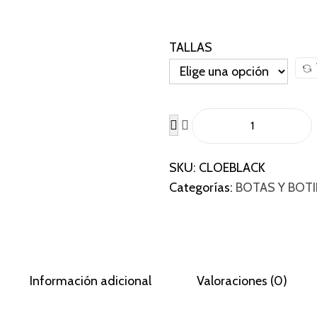
0
0
.
TALLAS
C
l
SKU:
CLOEBLACK
o
Categorías:
BOTAS Y BOT
e
B
l
a
c
Información adicional
Valoraciones (0)
k
c