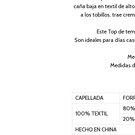
l
caña baja en textil de alt
p
a los tobillos, trae crem
r
i
Este Top de tem
c
Son ideales para días casu
e
w
Me
a
Medidas d
s
:
$
2
CAPELLADA
FOR
3
80% 
0
100% TEXTIL
20%
,
0
HECHO EN CHINA