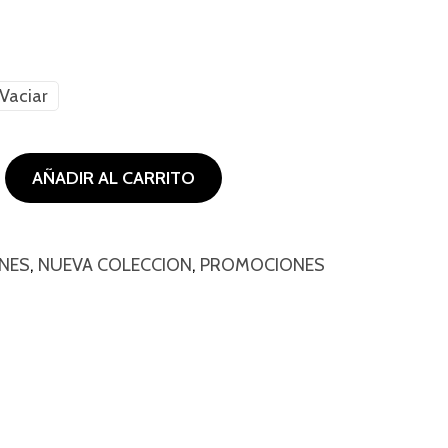
.
Vaciar
AÑADIR AL CARRITO
INES
,
NUEVA COLECCION
,
PROMOCIONES