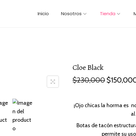
Inicio
Nosotros
Tienda
Cloe Black
O
$
230,000
$
150,00
r
i
g
¡Ojo chicas la horma es n
i
al
n
Botas de tacón estructur
a
permite su uso