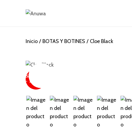
S
S
a
a
l
l
Inicio
/
BOTAS Y BOTINES
/
Cloe Black
t
t
a
a
r
r
a
a
SUPER
l
l
SALE
¡Oferta!
- 17 %
a
c
n
o
a
n
v
t
e
e
g
n