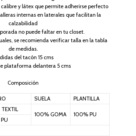
p
o calibre y látex que permite adherirse perfecto
r
alleras internas en laterales que facilitan la
i
calzabilidad
c
porada no puede faltar en tu closet.
e
ales, se recomienda verificar talla en la tabla
i
de medidas.
s
didas del tacón 15 cms
:
e plataforma delantera 5 cms
$
1
Composición
5
0
RO
SUELA
PLANTILLA
,
TEXTIL
0
100% GOMA
100% PU
 PU
0
0