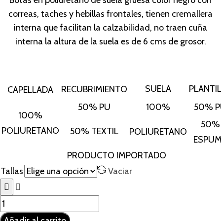
Botas en poliuretano de suela gruesa color negro con
correas, taches y hebillas frontales, tienen cremallera
interna que facilitan la calzabilidad, no traen cuña
interna la altura de la suela es de 6 cms de grosor.
SUELA
PLANTI
RECUBRIMIENTO
CAPELLADA
50% PU
100%
50% P
100%
50%
POLIURETANO
50% TEXTIL
POLIURETANO
ESPU
PRODUCTO IMPORTADO
Tallas
Vaciar
Taylor
cantidad
Añadir al carrito