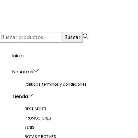
e
was:
is:
ti
e
$210,000.
$75,000.
mú
l
va
p
La
Búsqueda
Buscar
d
op
para:>
p
se
Inicio
p
el
Nosotros
en
Políticas, términos y condiciones
la
pá
Tienda
d
BEST SELLER
pr
PROMOCIONES
TENIS
BOTAS Y BOTINES