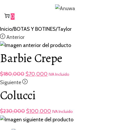
Saltar
Saltar
a
al
0
la
contenido
Inicio
/
BOTAS Y BOTINES
/
Taylor
navegación
Anterior
Barbie Crepe
Original
Current
$
180,000
$
70,000
IVA Incluido
price
price
Siguiente
was:
is:
Colucci
$180,000.
$70,000.
Original
Current
$
230,000
$
100,000
IVA Incluido
price
price
was:
is: