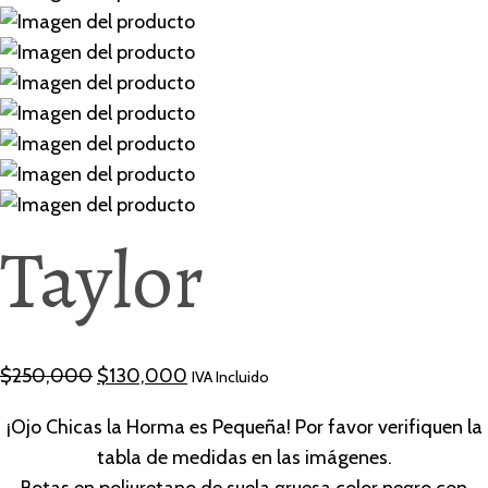
Taylor
Original
Current
$
250,000
$
130,000
IVA Incluido
price
price
¡Ojo Chicas la Horma es Pequeña! Por favor verifiquen la
was:
is:
tabla de medidas en las imágenes.
$250,000.
$130,000.